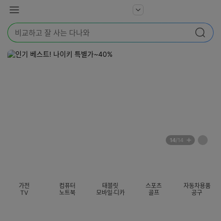
본문 바로가기
다
서
메
나
비
뉴
와
검
스
검색
색
더
어
보
를
기
입
력
해
주
세
요
배
페
14
/14
너
이
전
자
섹션 카테고리
지
체
동
보
롤
기
링
가전
컴퓨터
태블릿
스포츠
자동차용품
멈
TV
노트북
모바일·디카
골프
공구
춤