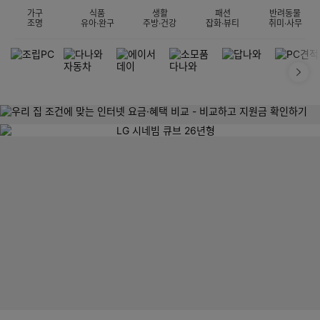
가구
식품
생활
패션
반려동물
조명
유아·완구
주방·건강
잡화·뷰티
취미·사무